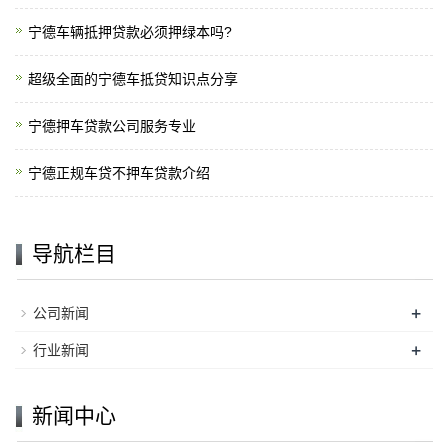
​宁德车辆抵押贷款必须押绿本吗?
​超级全面的宁德车抵贷知识点分享
​宁德押车贷款公司服务专业
宁德正规车贷不押车贷款介绍
导航栏目
+
公司新闻
+
行业新闻
新闻中心