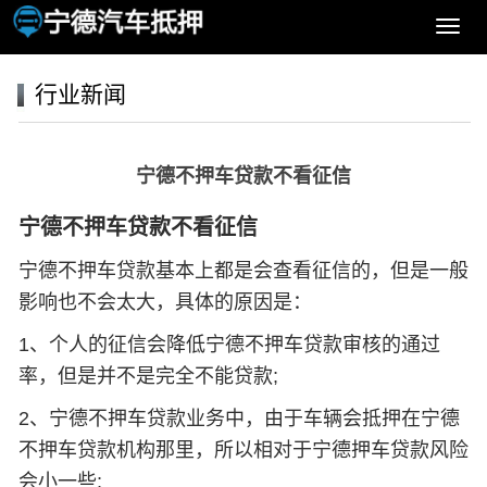
导
航
菜
行业新闻
单
宁德不押车贷款不看征信
宁德不押车贷款不看征信
宁德不押车贷款基本上都是会查看征信的，但是一般
影响也不会太大，具体的原因是：
1、个人的征信会降低宁德不押车贷款审核的通过
率，但是并不是完全不能贷款;
2、宁德不押车贷款业务中，由于车辆会抵押在宁德
不押车贷款机构那里，所以相对于宁德押车贷款风险
会小一些;