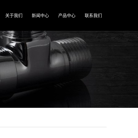
关于我们
新闻中心
产品中心
联系我们