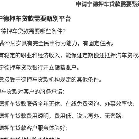
申请宁德押车贷款需要甄
宁德押车贷款需要甄别平台
宁德押车贷款需要哪些条件?
满22周岁具有完全民事行为能力，有固定住所。
具有稳定的职业和经济收入，能保证定期偿还抵押汽车贷款
在宁德押车贷款银行开立储蓄账户。
愿意接受宁德押车贷款机构规定的其他条件。
押车贷款对客户的服务承诺：
宁德押车贷款服务全年无休、在线免费咨询、办事效率快;
宁德押车贷款费用透明，费用低，说完再办，无套路;
德押车贷款客户服务体验好;